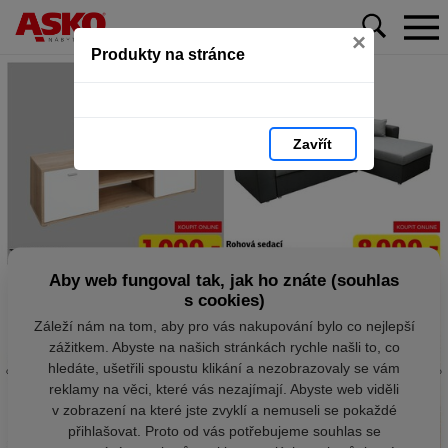
×
Produkty na stránce
Zavřít
Aby web fungoval tak, jak ho znáte (souhlas
s cookies)
Záleží nám na tom, aby pro vás nakupování bylo co nejlepší
zážitkem. Abyste na našich stránkách rychle našli to, co
hledáte, ušetřili spoustu klikání a nezobrazovaly se vám
reklamy na věci, které vás nezajímají. Abyste web viděli
v zobrazení na které jste zvyklí a nemuseli se pokaždé
přihlašovat. Proto od vás potřebujeme souhlas se