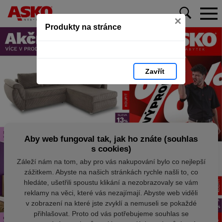
×
Produkty na stránce
Zavřít
Aby web fungoval tak, jak ho znáte (souhlas
s cookies)
Záleží nám na tom, aby pro vás nakupování bylo co nejlepší
zážitkem. Abyste na našich stránkách rychle našli to, co
hledáte, ušetřili spoustu klikání a nezobrazovaly se vám
reklamy na věci, které vás nezajímají. Abyste web viděli
v zobrazení na které jste zvyklí a nemuseli se pokaždé
přihlašovat. Proto od vás potřebujeme souhlas se