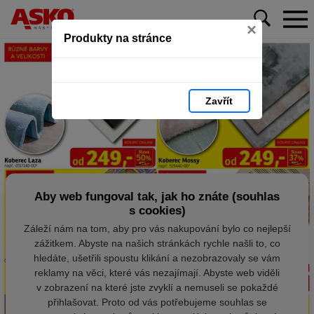
×
Produkty na stránce
Zavřít
Aby web fungoval tak, jak ho znáte (souhlas
s cookies)
Záleží nám na tom, aby pro vás nakupování bylo co nejlepší
zážitkem. Abyste na našich stránkách rychle našli to, co
hledáte, ušetřili spoustu klikání a nezobrazovaly se vám
reklamy na věci, které vás nezajímají. Abyste web viděli
v zobrazení na které jste zvyklí a nemuseli se pokaždé
přihlašovat. Proto od vás potřebujeme souhlas se