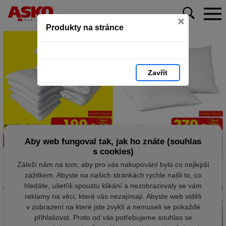
×
Produkty na stránce
Zavřít
Aby web fungoval tak, jak ho znáte (souhlas
s cookies)
Záleží nám na tom, aby pro vás nakupování bylo co nejlepší
zážitkem. Abyste na našich stránkách rychle našli to, co
hledáte, ušetřili spoustu klikání a nezobrazovaly se vám
reklamy na věci, které vás nezajímají. Abyste web viděli
v zobrazení na které jste zvyklí a nemuseli se pokaždé
přihlašovat. Proto od vás potřebujeme souhlas se