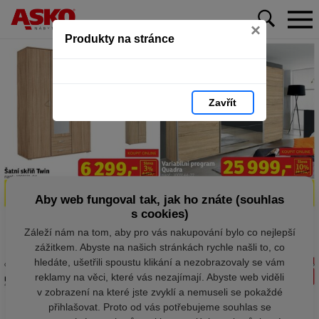
×
Produkty na stránce
Zavřít
Aby web fungoval tak, jak ho znáte (souhlas
s cookies)
Záleží nám na tom, aby pro vás nakupování bylo co nejlepší
zážitkem. Abyste na našich stránkách rychle našli to, co
hledáte, ušetřili spoustu klikání a nezobrazovaly se vám
reklamy na věci, které vás nezajímají. Abyste web viděli
v zobrazení na které jste zvyklí a nemuseli se pokaždé
přihlašovat. Proto od vás potřebujeme souhlas se