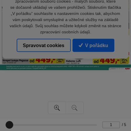
zpracováním souborů cookies - malých souborů, které
se dočasně ukládají ve vašem prohlížeči. Stisknutím tlačítka
„V pořádku“ souhlasíte s nastavením cookies tak, abychom
vám poskytovali smysluplné a užitečné služby na základě
vašich údajů. Svůj souhlas můžete kdykoli změnit na stránce
zpracování osobních údajů.
Spravovat cookies
V pořádku
/
5