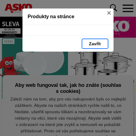
×
Produkty na stránce
Zavřít
Aby web fungoval tak, jak ho znáte (souhlas
s cookies)
Záleží nám na tom, aby pro vás nakupování bylo co nejlepší
zážitkem. Abyste na našich stránkách rychle našli to, co
hledáte, ušetřili spoustu klikání a nezobrazovaly se vám
reklamy na věci, které vás nezajímají. Abyste web viděli
v zobrazení na které jste zvyklí a nemuseli se pokaždé
přihlašovat. Proto od vás potřebujeme souhlas se