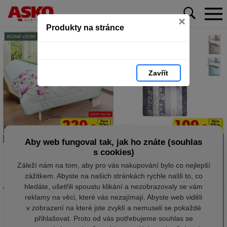
×
Produkty na stránce
Zavřít
Aby web fungoval tak, jak ho znáte (souhlas
s cookies)
Záleží nám na tom, aby pro vás nakupování bylo co nejlepší
zážitkem. Abyste na našich stránkách rychle našli to, co
hledáte, ušetřili spoustu klikání a nezobrazovaly se vám
reklamy na věci, které vás nezajímají. Abyste web viděli
v zobrazení na které jste zvyklí a nemuseli se pokaždé
přihlašovat. Proto od vás potřebujeme souhlas se