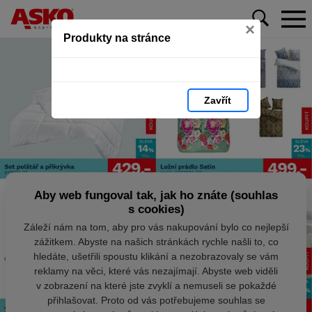
×
Produkty na stránce
Zavřít
Aby web fungoval tak, jak ho znáte (souhlas
s cookies)
Záleží nám na tom, aby pro vás nakupování bylo co nejlepší
zážitkem. Abyste na našich stránkách rychle našli to, co
hledáte, ušetřili spoustu klikání a nezobrazovaly se vám
reklamy na věci, které vás nezajímají. Abyste web viděli
v zobrazení na které jste zvyklí a nemuseli se pokaždé
přihlašovat. Proto od vás potřebujeme souhlas se