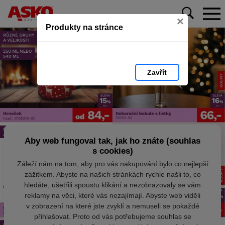
×
Produkty na stránce
Zavřít
Aby web fungoval tak, jak ho znáte (souhlas
s cookies)
Záleží nám na tom, aby pro vás nakupování bylo co nejlepší
zážitkem. Abyste na našich stránkách rychle našli to, co
hledáte, ušetřili spoustu klikání a nezobrazovaly se vám
reklamy na věci, které vás nezajímají. Abyste web viděli
v zobrazení na které jste zvyklí a nemuseli se pokaždé
přihlašovat. Proto od vás potřebujeme souhlas se