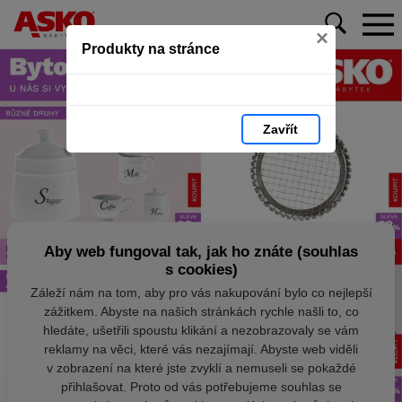
×
Produkty na stránce
Zavřít
Aby web fungoval tak, jak ho znáte (souhlas
s cookies)
Záleží nám na tom, aby pro vás nakupování bylo co nejlepší
zážitkem. Abyste na našich stránkách rychle našli to, co
hledáte, ušetřili spoustu klikání a nezobrazovaly se vám
reklamy na věci, které vás nezajímají. Abyste web viděli
v zobrazení na které jste zvyklí a nemuseli se pokaždé
přihlašovat. Proto od vás potřebujeme souhlas se