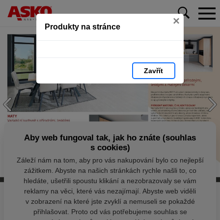
×
Produkty na stránce
Zavřít
Aby web fungoval tak, jak ho znáte (souhlas
s cookies)
Záleží nám na tom, aby pro vás nakupování bylo co nejlepší
zážitkem. Abyste na našich stránkách rychle našli to, co
hledáte, ušetřili spoustu klikání a nezobrazovaly se vám
reklamy na věci, které vás nezajímají. Abyste web viděli
v zobrazení na které jste zvyklí a nemuseli se pokaždé
přihlašovat. Proto od vás potřebujeme souhlas se