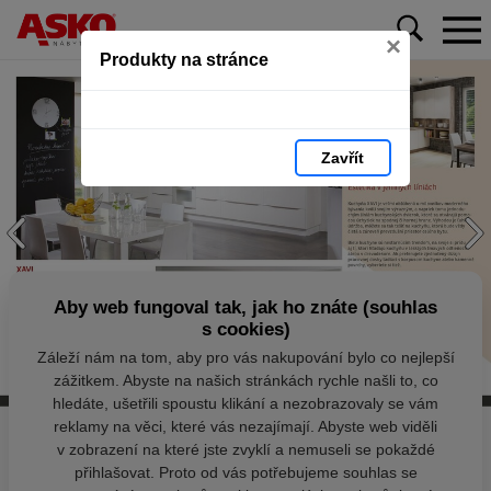
×
Produkty na stránce
Zavřít
Aby web fungoval tak, jak ho znáte (souhlas
s cookies)
Záleží nám na tom, aby pro vás nakupování bylo co nejlepší
zážitkem. Abyste na našich stránkách rychle našli to, co
hledáte, ušetřili spoustu klikání a nezobrazovaly se vám
reklamy na věci, které vás nezajímají. Abyste web viděli
v zobrazení na které jste zvyklí a nemuseli se pokaždé
přihlašovat. Proto od vás potřebujeme souhlas se