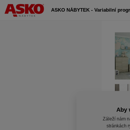
ASKO NÁBYTEK - Variabilní prog
Aby 
Záleží nám n
stránkách r