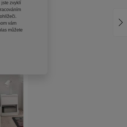
jste zvyklí
pracováním
hlížeči.
chom vám
hlas můžete