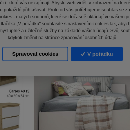
ci, které vás nezajímají. Abyste web viděli v zobrazení na které 
e pokaždé přihlašovat. Proto od vás potřebujeme souhlas se z
okies - malých souborů, které se dočasně ukládají ve vašem pro
 tlačítka „V pořádku“ souhlasíte s nastavením cookies tak, aby
mysluplné a užitečné služby na základě vašich údajů. Svůj sou
kdykoli změnit na stránce zpracování osobních údajů.
Spravovat cookies
V pořádku