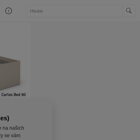
ies)
e na našich
aly se vám