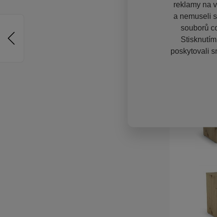
reklamy na vě
a nemuseli s
souborů co
Stisknutím
poskytovali s