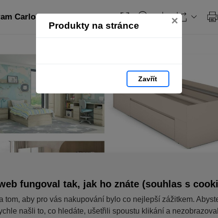
ram Carlos
×
Produkty na stránce
Zavřít
web fungoval tak, jak ho znáte (souhlas s cook
a tom, aby pro vás nakupování bylo co nejlepší zážitkem. Abyst
ychle našli to, co hledáte, ušetřili spoustu klikání a nezobrazov