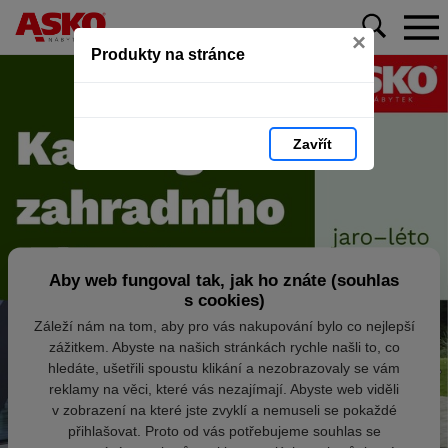
×
Produkty na stránce
Zavřít
Aby web fungoval tak, jak ho znáte (souhlas
s cookies)
Záleží nám na tom, aby pro vás nakupování bylo co nejlepší
zážitkem. Abyste na našich stránkách rychle našli to, co
hledáte, ušetřili spoustu klikání a nezobrazovaly se vám
reklamy na věci, které vás nezajímají. Abyste web viděli
v zobrazení na které jste zvyklí a nemuseli se pokaždé
přihlašovat. Proto od vás potřebujeme souhlas se