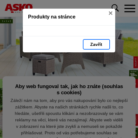
×
Produkty na stránce
Zavřít
Aby web fungoval tak, jak ho znáte (souhlas
s cookies)
Záleží nám na tom, aby pro vás nakupování bylo co nejlepší
zážitkem. Abyste na našich stránkách rychle našli to, co
hledáte, ušetřili spoustu klikání a nezobrazovaly se vám
reklamy na věci, které vás nezajímají. Abyste web viděli
v zobrazení na které jste zvyklí a nemuseli se pokaždé
přihlašovat. Proto od vás potřebujeme souhlas se