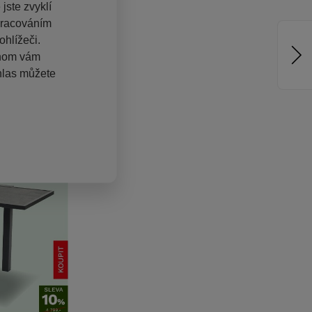
jste zvyklí
pracováním
hlížeči.
chom vám
hlas můžete