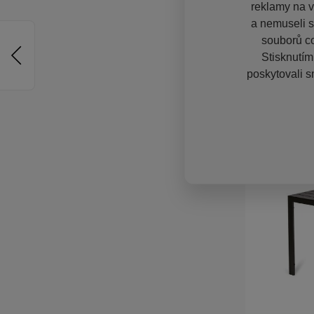
reklamy na vě
a nemuseli s
souborů co
Stisknutím
poskytovali s