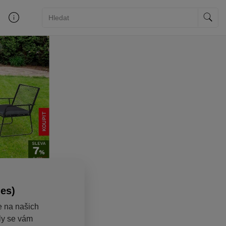
ies)
e na našich
aly se vám