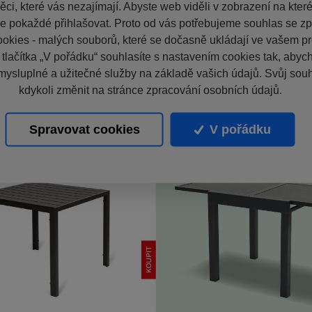
ci, které vás nezajímají. Abyste web viděli v zobrazení na které 
e pokaždé přihlašovat. Proto od vás potřebujeme souhlas se z
okies - malých souborů, které se dočasně ukládají ve vašem pro
 tlačítka „V pořádku“ souhlasíte s nastavením cookies tak, aby
mysluplné a užitečné služby na základě vašich údajů. Svůj sou
kdykoli změnit na stránce zpracování osobních údajů.
Spravovat cookies
V pořádku