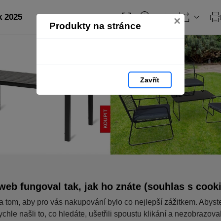
 2025
×
Produkty na stránce
Zavřít
web fungoval tak, jak ho znáte (souhlas s cook
a tom, aby pro vás nakupování bylo co nejlepší zážitkem. Abyst
ychle našli to, co hledáte, ušetřili spoustu klikání a nezobrazov