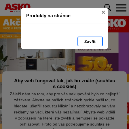
×
Produkty na stránce
Zavřít
Aby web fungoval tak, jak ho znáte (souhlas
s cookies)
Záleží nám na tom, aby pro vás nakupování bylo co nejlepší
zážitkem. Abyste na našich stránkách rychle našli to, co
hledáte, ušetřili spoustu klikání a nezobrazovaly se vám
reklamy na věci, které vás nezajímají. Abyste web viděli
v zobrazení na které jste zvyklí a nemuseli se pokaždé
přihlašovat. Proto od vás potřebujeme souhlas se